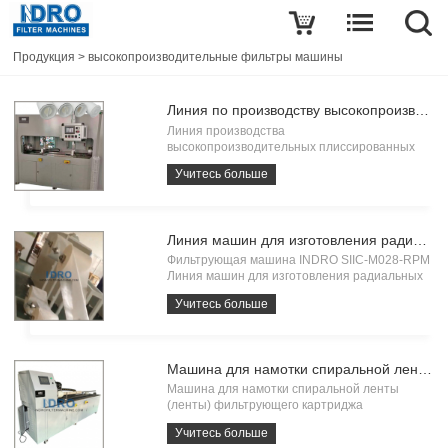
Продукция
>
высокопроизводительные фильтры машины
Линия по производству высокопроизводительных плиссированных фильтровальных патронов
Линия производства
высокопроизводительных плиссированных
фильтровальных патронов SIIC-M028 для
Учитесь больше
сварочных аппаратов, оборудования и
оборудования специально предназначена
для производства тонких плиссированных
фильтрующих патронов большого диаметра,
Линия машин для изготовления радиальных складок гофрированного фильтрующего патрона с высокой пропускной способностью
таких к
Фильтрующая машина INDRO SIIC-M028-RPM
Линия машин для изготовления радиальных
складок высокопроизводительных
Учитесь больше
гофрированных фильтровальных картриджей
представляет собой линию специальных
машин, используемых для изготовления
радиальных складок фильтров, та
Машина для намотки спиральной ленты (ленты) картриджа фильтра
Машина для намотки спиральной ленты
(ленты) фильтрующего картриджа
предназначена для процесса спиральной
Учитесь больше
намотки ленты фильтрующего картриджа, она