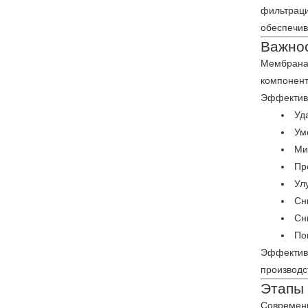
фильтраци
обеспечи
Важнос
Мембрана 
компонент
Эффективн
Уд
Ум
Ми
Пр
Ул
Сн
Сн
По
Эффективн
производс
Этапы 
Современн