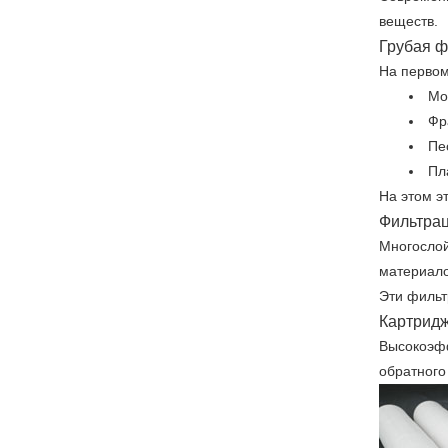
веществ.
Грубая ф
На первом
Мо
Фр
Пе
Пл
На этом э
Фильтра
Многослой
материало
Эти фильт
Картрид
Высокоэф
обратного