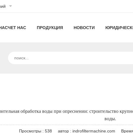
кий
НАСЧЕТ НАС
ПРОДУКЦИЯ
НОВОСТИ
ЮРИДИЧЕСК
О
плиссированные
Технология
КОМПАНИИ
машины
фильтрации
Наши
высокопроизводительные
Новости
ИНДРО
для
технологии
фильтры
компании
Линия
Промышленные
фильтров
машины
машин
новости
Линия
для
гофрированных
плиссированные
рительная обработка воды при опреснении: строительство кру
производства
фильтров
машины
Карманный
воды.
капсульных
для
воздушного
воздушный
машины
Просмотры : 538
автор : indrofiltermachine.com
Время