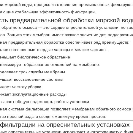
и морской воды, процесс изготовления промышленных фильтрующих
труб.
вающие стабильную эффективность фильтрации.
ть предварительной обработки морской во
обратного осмоса — это сердце опреснительной установки, но так
ов. Защита этих мембран имеет важное значение для поддержания
ая предварительная обработка обеспечивает ряд преимуществ:
аляет взвешенные твердые частицы и мелкие частицы.
еньшает биологическое обрастание
нимизирует образование отложений на мембране.
одлевает срок службы мембраны
учшает восстановление системы
ижает частоту уборки
ижает эксплуатационные расходы
вышает общую надежность работы установки.
ая система фильтрации позволяет мембранам обратного осмоса р
тво пресной воды и сводя к минимуму время простоя.
фильтрации на опреснительных установках
ые опреснительные установки используют многоступенчатую фил