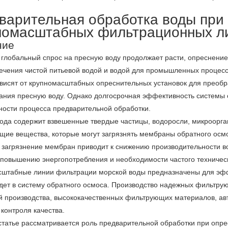
фильтрующих
бассейнов/
фильтра
фильтр
картриджа
машины
варительная обработка воды при 
номасштабных фильтрационных ли
картриджей
СПА
фильтра
для
машины
ние
 глобальный спрос на пресную воду продолжает расти, опреснение
пыли
выдувания
для
машины
ечения чистой питьевой водой и водой для промышленных процессо
висят от крупномасштабных опреснительных установок для преобр
из
намотанного
для
Фильтровальные
ания пресную воду. Однако долгосрочная эффективность системы о
расплава
фильтрующего
фильтровальных
машины
ости процесса предварительной обработки.
Сварочный
ода содержит взвешенные твердые частицы, водоросли, микроорган
патрона
мешков
аппарат
части
щие вещества, которые могут загрязнять мембраны обратного осм
 загрязнение мембран приводит к снижению производительности в
для
изготовления
 повышению энергопотребления и необходимости частого техничес
штабные линии фильтрации морской воды предназначены для эффек
деталей
патрона
дет в систему обратного осмоса. Производство надежных фильтру
й производства, высококачественных фильтрующих материалов, ав
из
фильтра
 контроля качества.
статье рассматривается роль предварительной обработки при опр
пластиковых