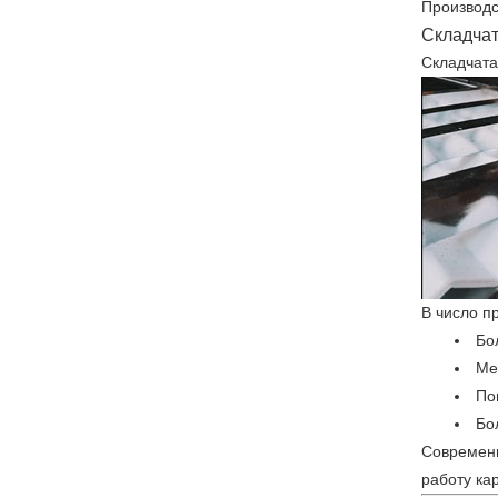
Производс
Складчат
Складчата
В число п
Бо
Ме
По
Бо
Современн
работу ка