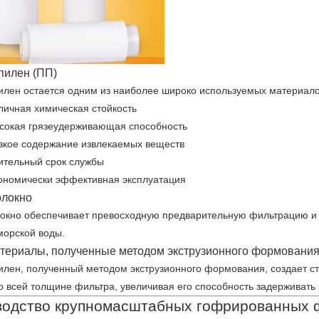
пилен (ПП)
лен остается одним из наиболее широко используемых материало
личная химическая стойкость
сокая грязеудерживающая способность
зкое содержание извлекаемых веществ
ительный срок службы
ономически эффективная эксплуатация
олокно
окно обеспечивает превосходную предварительную фильтрацию и 
морской воды.
териалы, полученные методом экструзионного формовани
лен, полученный методом экструзионного формования, создает ст
о всей толщине фильтра, увеличивая его способность задерживать
водство крупномасштабных гофрированных 