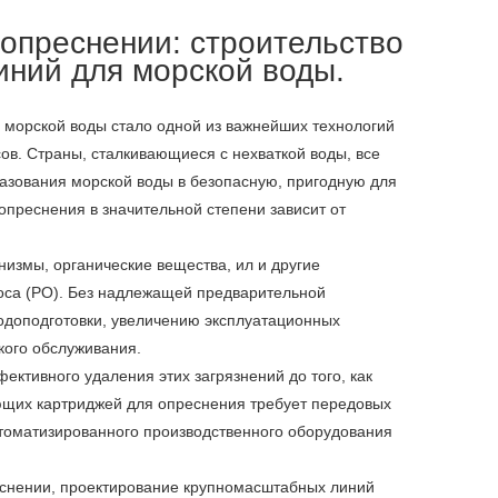
конфиденциальности
опреснении: строительство
ний для морской воды.
 морской воды стало одной из важнейших технологий
в. Страны, сталкивающиеся с нехваткой воды, все
азования морской воды в безопасную, пригодную для
преснения в значительной степени зависит от
измы, органические вещества, ил и другие
оса (РО). Без надлежащей предварительной
одоподготовки, увеличению эксплуатационных
кого обслуживания.
тивного удаления этих загрязнений до того, как
ющих картриджей для опреснения требует передовых
томатизированного производственного оборудования
еснении, проектирование крупномасштабных линий