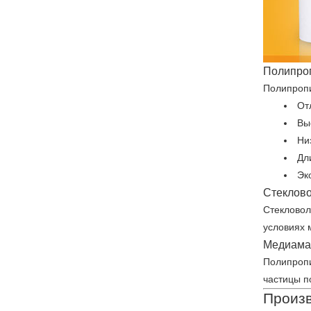
Полипро
Полипропи
От
Вы
Ни
Дл
Эк
Стеклов
Стекловол
условиях 
Медиама
Полипропи
частицы п
Произ