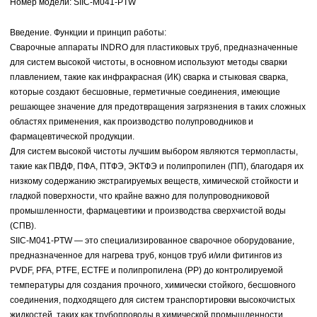
Номер модели: SIIC-M041-PTW
Введение. Функции и принцип работы:
Сварочные аппараты INDRO для пластиковых труб, предназначенные
для систем высокой чистоты, в основном используют методы сварки
плавлением, такие как инфракрасная (ИК) сварка и стыковая сварка,
которые создают бесшовные, герметичные соединения, имеющие
решающее значение для предотвращения загрязнения в таких сложных
областях применения, как производство полупроводников и
фармацевтической продукции.
Для систем высокой чистоты лучшим выбором являются термопласты,
такие как ПВДФ, ПФА, ПТФЭ, ЭКТФЭ и полипропилен (ПП), благодаря их
низкому содержанию экстрагируемых веществ, химической стойкости и
гладкой поверхности, что крайне важно для полупроводниковой
промышленности, фармацевтики и производства сверхчистой воды
(СПВ).
SIIC-M041-PTW — это специализированное сварочное оборудование,
предназначенное для нагрева труб, концов труб и/или фитингов из
PVDF, PFA, PTFE, ECTFE и полипропилена (PP) до контролируемой
температуры для создания прочного, химически стойкого, бесшовного
соединения, подходящего для систем транспортировки высокочистых
жидкостей, таких как трубопроводы в химической промышленности,