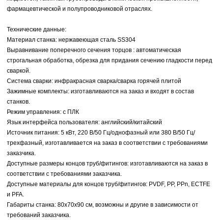
фармацевтической и полупроводниковой отраслях.
Технические данные:
Материал станка:
нержавеющая сталь SS304
Выравнивание поперечного сечения торцов
: автоматическая
строгальная обработка, обрезка для придания сечению гладкости перед
сваркой.
Система сварки:
инфракрасная сварка/сварка горячей плитой
Зажимные комплекты:
изготавливаются на заказ и входят в состав
станков.
Режим управления:
с ПЛК
Язык интерфейса пользователя:
английский/китайский
Источник питания:
5 кВт, 220 В/50 Гц/однофазный или 380 В/50 Гц/
трехфазный, изготавливается на заказ в соответствии с требованиями
заказчика.
Доступные размеры концов труб/фитингов:
изготавливаются на заказ в
соответствии с требованиями заказчика.
Доступные материалы для концов труб/фитингов:
PVDF, PP, PPn, ECTFE
и PFA.
Габариты станка:
80x70x90 см, возможны и другие в зависимости от
требований заказчика.