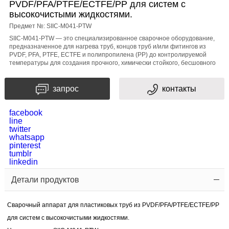
PVDF/PFA/PTFE/ECTFE/PP для систем с
тема
высокочистыми жидкостями.
Предмет №: SIIC-M041-PTW
SIIC-M041-PTW — это специализированное сварочное оборудование,
предназначенное для нагрева труб, концов труб и/или фитингов из
сообщение
PVDF, PFA, PTFE, ECTFE и полипропилена (PP) до контролируемой
температуры для создания прочного, химически стойкого, бесшовного
запрос
контакты
facebook
line
twitter
проверки
whatsapp
pinterest
tumblr
кода
linkedin
Детали продуктов
Сварочный аппарат для пластиковых труб из PVDF/PFA/PTFE/ECTFE/PP
для систем с высокочистыми жидкостями.