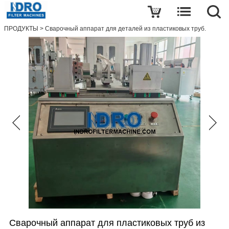
Написать обзор
ПРОДУКТЫ
>
Сварочный аппарат для деталей из пластиковых труб.
Сварочный
аппарат
для
пластиковых
труб
из
PVDF/PFA/PTFE/ECTFE/PP
для
систем
с
высокочистыми
жидкостями.
имя
Почта
Сварочный аппарат для пластиковых труб из