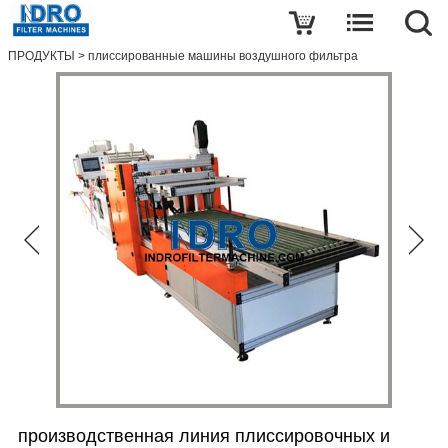
Написать обзор
ПРОДУКТЫ
>
плиссированные машины воздушного фильтра
производственная
линия
плиссировочных
и
склеивающих
машин
воздушного
фильтра
имя
Почта
тема
производственная линия плиссировочных и