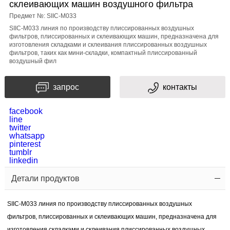
склеивающих машин воздушного фильтра
Предмет №: SIIC-M033
сообщение
SIIC-M033 линия по производству плиссированных воздушных
фильтров, плиссированных и склеивающих машин, предназначена для
изготовления складками и склеивания плиссированных воздушных
фильтров, таких как мини-складки, компактный плиссированный
воздушный фил
запрос
контакты
проверки
facebook
line
twitter
кода
whatsapp
pinterest
tumblr
linkedin
Детали продуктов
SIIC-M033 линия по производству плиссированных воздушных
фильтров, плиссированных и склеивающих машин, предназначена для
изготовления складками и склеивания плиссированных воздушных