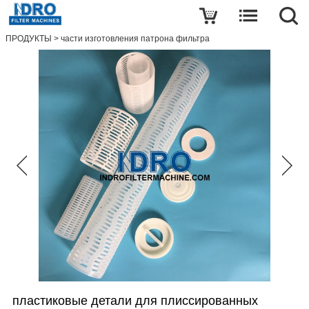
Написать обзор
ПРОДУКТЫ
>
части изготовления патрона фильтра
пластиковые
детали
для
плиссированных
фильтрующих
элементов
имя
Почта
тема
пластиковые детали для плиссированных