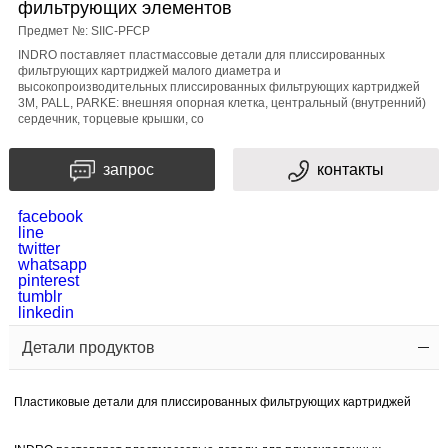
фильтрующих элементов
сообщение
Предмет №: SIIC-PFCP
INDRO поставляет пластмассовые детали для плиссированных
фильтрующих картриджей малого диаметра и
высокопроизводительных плиссированных фильтрующих картриджей
3M, PALL, PARKE: внешняя опорная клетка, центральный (внутренний)
сердечник, торцевые крышки, со
запрос
контакты
проверки
facebook
кода
line
twitter
whatsapp
pinterest
tumblr
linkedin
Детали продуктов
Пластиковые детали для плиссированных фильтрующих картриджей