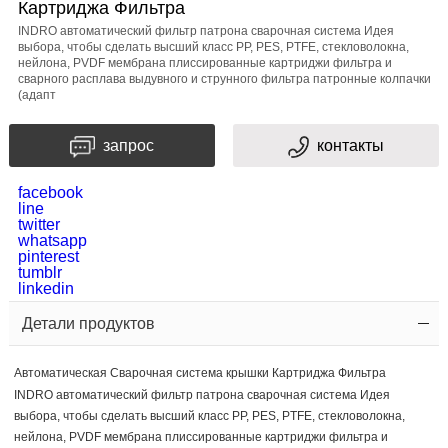
Картриджа Фильтра
сообщение
INDRO автоматический фильтр патрона сварочная система Идея
выбора, чтобы сделать высший класс PP, PES, PTFE, стекловолокна,
нейлона, PVDF мембрана плиссированные картриджи фильтра и
сварного расплава выдувного и струнного фильтра патронные колпачки
(адапт
запрос
контакты
проверки
facebook
line
кода
twitter
whatsapp
pinterest
tumblr
linkedin
Детали продуктов
Автоматическая Сварочная система крышки Картриджа Фильтра
INDRO автоматический фильтр патрона сварочная система Идея
выбора, чтобы сделать высший класс PP, PES, PTFE, стекловолокна,
нейлона, PVDF мембрана плиссированные картриджи фильтра и