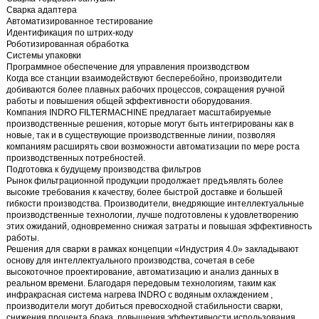
Сварка адаптера
Автоматизированное тестирование
Идентификация по штрих-коду
Роботизированная обработка
Системы упаковки
Программное обеспечение для управления производством
Когда все станции взаимодействуют бесперебойно, производители
добиваются более плавных рабочих процессов, сокращения ручной
работы и повышения общей эффективности оборудования.
Компания INDRO FILTERMACHINE предлагает масштабируемые
производственные решения, которые могут быть интегрированы как в
новые, так и в существующие производственные линии, позволяя
компаниям расширять свои возможности автоматизации по мере роста
производственных потребностей.
Подготовка к будущему производства фильтров
Рынок фильтрационной продукции продолжает предъявлять более
высокие требования к качеству, более быстрой доставке и большей
гибкости производства. Производители, внедряющие интеллектуальные
производственные технологии, лучше подготовлены к удовлетворению
этих ожиданий, одновременно снижая затраты и повышая эффективность
работы.
Решения для сварки в рамках концепции «Индустрия 4.0» закладывают
основу для интеллектуального производства, сочетая в себе
высокоточное проектирование, автоматизацию и анализ данных в
реальном времени. Благодаря передовым технологиям, таким как
инфракрасная система нагрева INDRO с водяным охлаждением
,
производители могут добиться превосходной стабильности сварки,
снижения процента брака, повышения эффективности использования