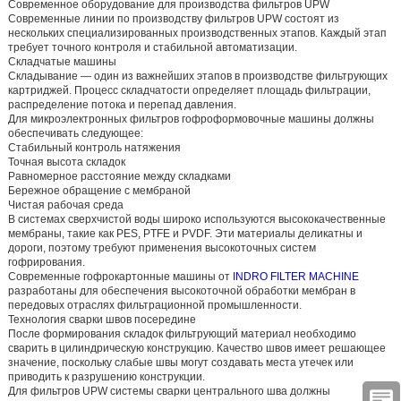
Современное оборудование для производства фильтров UPW
Современные линии по производству фильтров UPW состоят из
нескольких специализированных производственных этапов. Каждый этап
требует точного контроля и стабильной автоматизации.
Складчатые машины
Складывание — один из важнейших этапов в производстве фильтрующих
картриджей. Процесс складчатости определяет площадь фильтрации,
распределение потока и перепад давления.
Для микроэлектронных фильтров гофроформовочные машины должны
обеспечивать следующее:
Стабильный контроль натяжения
Точная высота складок
Равномерное расстояние между складками
Бережное обращение с мембраной
Чистая рабочая среда
В системах сверхчистой воды широко используются высококачественные
мембраны, такие как PES, PTFE и PVDF. Эти материалы деликатны и
дороги, поэтому требуют применения высокоточных систем
гофрирования.
Современные гофрокартонные машины от
INDRO FILTER MACHINE
разработаны для обеспечения высокоточной обработки мембран в
передовых отраслях фильтрационной промышленности.
Технология сварки швов посередине
После формирования складок фильтрующий материал необходимо
сварить в цилиндрическую конструкцию. Качество швов имеет решающее
значение, поскольку слабые швы могут создавать места утечек или
приводить к разрушению конструкции.
Для фильтров UPW системы сварки центрального шва должны