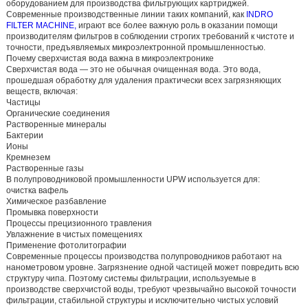
оборудованием для производства фильтрующих картриджей.
Современные производственные линии таких компаний, как
INDRO
FILTER MACHINE,
играют все более важную роль в оказании помощи
производителям фильтров в соблюдении строгих требований к чистоте и
точности, предъявляемых микроэлектронной промышленностью.
Почему сверхчистая вода важна в микроэлектронике
Сверхчистая вода — это не обычная очищенная вода. Это вода,
прошедшая обработку для удаления практически всех загрязняющих
веществ, включая:
Частицы
Органические соединения
Растворенные минералы
Бактерии
Ионы
Кремнезем
Растворенные газы
В полупроводниковой промышленности UPW используется для:
очистка вафель
Химическое разбавление
Промывка поверхности
Процессы прецизионного травления
Увлажнение в чистых помещениях
Применение фотолитографии
Современные процессы производства полупроводников работают на
нанометровом уровне. Загрязнение одной частицей может повредить всю
структуру чипа. Поэтому системы фильтрации, используемые в
производстве сверхчистой воды, требуют чрезвычайно высокой точности
фильтрации, стабильной структуры и исключительно чистых условий