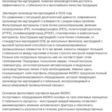
производства картриджей, помогая производителям достигать
эффективности, стабильности и высочайшего качества продукции.
Эволюция производства картриджей в 2026 году
По сравнению с ситуацией десятилетней давности, современное
производство картриджей сталкивается с рядом новых проблем.
Фильтрующие материалы стали более разнообразными, включая
полипропилен (PP), полиэфирсульфон (PES), политетрафторэтилен
(PTFE), поливинилдифторид (PVDF), стекловолокно и композитные
материалы. Конструкции картриджей стали более сложными, от
стандартных картриджей DOE до капсульных фильтров, картриджей с
высокой пропускной способностью и специализированных
промышленных элементов. В то же время, клиенты ожидают большей
стабильности между партиями и более строгого контроля герметичности.
Ручные или полуручные процессы уже не соответствуют этим
требованиям. Передовые технологии сварки, точный контроль
температуры, интеллектуальная автоматизация и модульные
производственные линии стали необходимыми. Именно здесь
позиционирует себя портфель оборудования INDRO: предлагая полный
набор специализированного оборудования, которое превращает
производство картриджей в стабильный, воспроизводимый и
масштабируемый промышленный процесс.
Основная философия портфеля машин INDRO
Ассортимент оборудования INDRO основан на трех ключевых принципах:
Стабильность процесса
– конструкция каждой машины позволяет
минимизировать влияние человеческого фактора и обеспечить
повторяемость результатов в течение длительных производственных