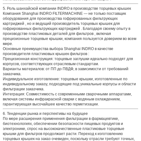
5. Роль шанхайской компании INDRO в производстве торцевых крышек
Компания Shanghai INDRO FILTERMACHINE
— не только поставщик
оборудования для производства гофрированных фильтрующих
картриджей
, но и ведущий
производитель торцевых крышек для
гофрированных фильтрующих картриджей
. Благодаря своему опыту в
производстве
пластиковых деталей для фильтров
, включая
прецизионные торцевые крышки, компания пользуется доверием во всем
мире.
Основные преимущества выбора
Shanghai INDRO в качестве
производителя пластиковых крышек фильтров
:
Прецизионная конструкция:
торцевые заглушки идеально подходят для
корпусов, соответствующих отраслевым стандартам.
Варианты материалов:
от ПП до ПВДФ, в зависимости от требований
заказчика.
Индивидуальное изготовление:
торцевые крышки, изготовленные по
индивидуальному заказу, подходящие под уникальные корпусы и области
фильтрации заказчика.
Интеграция:
Совместимость с современными сварочными аппаратами,
включая системы инфракрасной сварки с водяным охлаждением,
гарантирующая высочайшее качество герметизации.
6. Тенденции рынка и перспективы на будущее
По мере расширения применения фильтрации в фармацевтике,
биотехнологиях, обеспечении безопасности пищевых продуктов и
электронике, спрос на высококачественные
пластиковые торцевые
крышки для фильтров
продолжает расти. Переход к
изготовлению
торцевых крышек на заказ
очевиден, поскольку отрасли требуют точных,