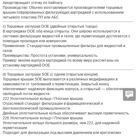
предотвращает утечку по байпасу.
Производство:
Обычно изготавливается
производителями торцевых
крышек гофрированных фильтрующих картриджей
с использованием
литьевого пластика ПП или АБС.
c) Торцевые заглушки DOE (двойные открытые торцы)
В картриджах DOE оба конца открыты. Они широко используются в
системах фильтрации жидкостей и газов, где герметизация достигается с
помощью прокладок или компрессии.
Применение:
Стандартные промышленные фильтры для жидкостей и
газов.
Преимущества:
Простота установки, универсальность.
Пример:
многие корпуса картриджей по всему миру рассчитаны на
установку картриджей DOE.
d) Торцевые заглушки SOE (с одним открытым концом)
Торцевые крышки SOE выпускаются в различных модификациях в
зависимости от требований к герметизации. Закрытый конец
обеспечивает надёжную фиксацию корпуса, а открытый — обеспечивает
свободный поток жидкости.
222 Уплотнительное кольцо / Плоская крышка
Отраслевой стандарт
фильтрации в фармацевтической и
биотехнологической промышленности
.
Двойные уплотнительные кольца обеспечивают высокую герметичность.
226 Уплотнительное кольцо / Плоская крышка
Уплотнительное кольцо большего размера, чем 222, для надежной
герметизации.
Подходит для фильтрации под высоким давлением или критических