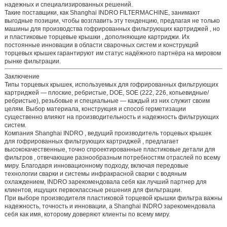
надежных и специализированных решений.
Такие поставщики, как
Shanghai INDRO FILTERMACHINE,
занимают
выгодные позиции, чтобы возглавить эту тенденцию, предлагая не только
машины для производства гофрированных фильтрующих картриджей
, но
и
пластиковые торцевые крышки
, дополняющие картриджи. Их
постоянные инновации в области сварочных систем и конструкций
торцевых крышек гарантируют им статус надёжного партнёра на мировом
рынке фильтрации.
Заключение
Типы торцевых крышек, используемых для гофрированных фильтрующих
картриджей
— плоские, ребристые, DOE, SOE (222, 226, копьевидные/
ребристые), резьбовые и специальные — каждый из них служит своим
целям. Выбор материала, конструкция и способ герметизации
существенно влияют на производительность и надежность фильтрующих
систем.
Компания
Shanghai INDRO
, ведущий
производитель торцевых крышек
для гофрированных фильтрующих картриджей
, предлагает
высококачественные, точно спроектированные
пластиковые детали для
фильтров
, отвечающие разнообразным потребностям отраслей по всему
миру. Благодаря инновационному подходу, включая передовые
технологии сварки и системы инфракрасной сварки с водяным
охлаждением, INDRO зарекомендовала себя как лучший партнер для
клиентов, ищущих первоклассные решения для фильтрации.
При выборе
производителя пластиковой торцевой крышки фильтра
важны
надежность, точность и инновации, а Shanghai INDRO зарекомендовала
себя как имя, которому доверяют клиенты по всему миру.