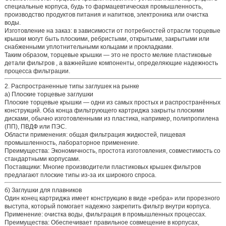
специальные корпуса, будь то фармацевтическая промышленность,
производство продуктов питания и напитков, электроника или очистка
воды.
Изготовление на заказ:
в зависимости от потребностей отрасли торцевые
крышки могут быть плоскими, ребристыми, открытыми, закрытыми или
снабженными уплотнительными кольцами и прокладками.
Таким образом, торцевые крышки — это не просто мелкие
пластиковые
детали фильтров
, а важнейшие компоненты, определяющие надежность
процесса фильтрации.
2. Распространенные типы заглушек на рынке
а) Плоские торцевые заглушки
Плоские торцевые крышки — одни из самых простых и распространённых
конструкций. Оба конца фильтрующего картриджа закрыты плоскими
дисками, обычно изготовленными из
пластика,
например, полипропилена
(ПП), ПВДФ или ПЭС.
Области применения:
общая фильтрация жидкостей, пищевая
промышленность, лабораторное применение.
Преимущества:
Экономичность, простота изготовления, совместимость со
стандартными корпусами.
Поставщики:
Многие
производители пластиковых крышек фильтров
предлагают плоские типы из-за их широкого спроса.
б) Заглушки для плавников
Один конец картриджа имеет конструкцию в виде «ребра» или прорезного
выступа, который помогает надежно закрепить фильтр внутри корпуса.
Применение:
очистка воды, фильтрация в промышленных процессах.
Преимущества:
Обеспечивает правильное совмещение в корпусах,