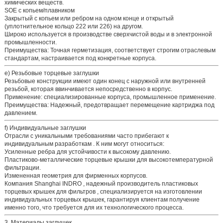
химических веществ.
SOE с копьем/плавником
Закрытый с копьем или ребром на одном конце и открытый
(уплотнительное кольцо 222 или 226) на другом.
Широко используется в производстве сверхчистой воды и в электронной
промышленности.
Преимущества:
Точная герметизация, соответствует строгим отраслевым
стандартам, настраивается под конкретные корпуса.
e) Резьбовые торцевые заглушки
Резьбовые конструкции имеют один конец с наружной или внутренней
резьбой, которая ввинчивается непосредственно в корпус.
Применение:
специализированные корпуса, промышленное применение.
Преимущества:
Надежный, предотвращает перемещение картриджа под
давлением.
f) Индивидуальные заглушки
Отрасли с уникальными требованиями часто прибегают к
индивидуальным разработкам
. К ним могут относиться:
Усиленные ребра для устойчивости к высокому давлению.
Пластиково-металлические торцевые крышки для высокотемпературной
фильтрации.
Измененная геометрия для фирменных корпусов.
Компания Shanghai INDRO
, надежный
производитель пластиковых
торцевых крышек для фильтров
, специализируется на изготовлении
индивидуальных торцевых крышек, гарантируя клиентам получение
именно того, что требуется для их технологического процесса.
3. Материалы заглушек