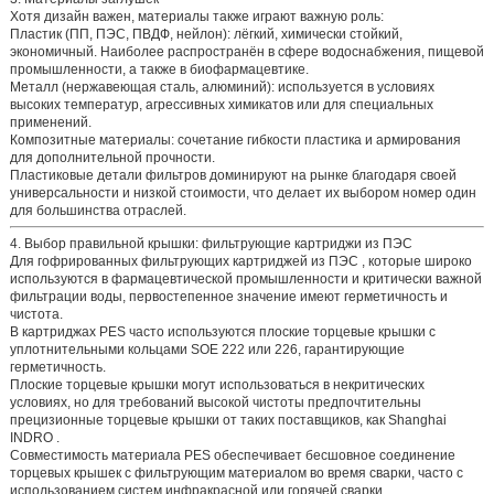
Хотя дизайн важен,
материалы
также играют важную роль:
Пластик (ПП, ПЭС, ПВДФ, нейлон):
лёгкий, химически стойкий,
экономичный. Наиболее распространён в сфере водоснабжения, пищевой
промышленности, а также в биофармацевтике.
Металл (нержавеющая сталь, алюминий):
используется в условиях
высоких температур, агрессивных химикатов или для специальных
применений.
Композитные материалы:
сочетание гибкости пластика и армирования
для дополнительной прочности.
Пластиковые детали фильтров
доминируют на рынке благодаря своей
универсальности и низкой стоимости, что делает их выбором номер один
для большинства отраслей.
4. Выбор правильной крышки: фильтрующие картриджи из ПЭС
Для
гофрированных фильтрующих картриджей из ПЭС
, которые широко
используются в фармацевтической промышленности и критически важной
фильтрации воды, первостепенное значение имеют герметичность и
чистота.
В картриджах PES часто используются
плоские торцевые крышки с
уплотнительными кольцами SOE 222 или 226,
гарантирующие
герметичность.
Плоские торцевые крышки могут использоваться в некритических
условиях, но для требований высокой чистоты предпочтительны
прецизионные торцевые крышки от таких поставщиков, как Shanghai
INDRO
.
Совместимость материала PES обеспечивает бесшовное соединение
торцевых крышек с фильтрующим материалом во время сварки, часто с
использованием
систем инфракрасной или горячей сварки
.