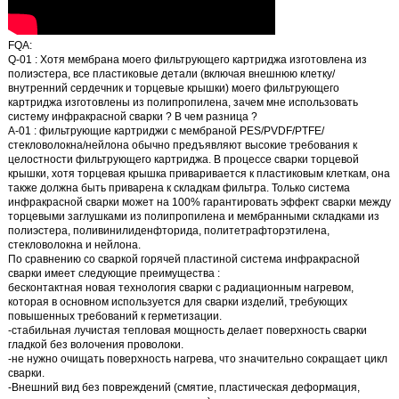
FQA:
Q-01
: Хотя мембрана моего фильтрующего картриджа изготовлена из
полиэстера, все пластиковые детали (включая внешнюю клетку/
внутренний сердечник и торцевые крышки) моего фильтрующего
картриджа изготовлены из полипропилена, зачем мне использовать
систему инфракрасной сварки
? В чем
разница
?
A-01
: фильтрующие картриджи с мембраной PES/PVDF/PTFE/
стекловолокна/нейлона обычно предъявляют высокие требования к
целостности фильтрующего картриджа. В процессе сварки торцевой
крышки, хотя торцевая крышка приваривается к пластиковым клеткам, она
также должна быть приварена к складкам фильтра. Только
система
инфракрасной сварки
может на 100% гарантировать эффект сварки между
торцевыми заглушками из полипропилена и мембранными складками из
полиэстера, поливинилиденфторида, политетрафторэтилена,
стекловолокна и нейлона.
По сравнению со сваркой горячей пластиной система инфракрасной
сварки имеет следующие
преимущества
:
бесконтактная новая технология сварки с радиационным нагревом,
которая в основном используется для сварки изделий, требующих
повышенных требований к герметизации.
-стабильная лучистая тепловая мощность делает поверхность сварки
гладкой без волочения проволоки.
-не нужно очищать поверхность нагрева, что значительно сокращает цикл
сварки.
-Внешний вид без повреждений (смятие, пластическая деформация,