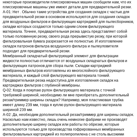
некоторые производители плиссировочных машин сообщили нам, что их
плиссировочные машины уже имеют детали для предварительной резки.
A-01:
Нет
. Обычно такие устройства для создания складок с частью для
предварительной резки в основном используются для создания складок
для воздушных фильтров и фильтрующих картриджей для пылесборников,
складки которых создаются только одним слоем фильтрующего
материала. Точнее, предварительная резка здесь представляет собой
только половинную резку, своего рода прерывистую резку, при которой
фильтровальная бумага разрезается не полностью. И изготовление
складок патронов фильтра воздушного фильтра и пылеуловителя
подходит для предварительной резки.
Мембранный складчатый фильтрующий элемент для фильтрации
жидкости полностью отличается от воздушных складчатых фильтров и
фильтрующих патронов для сбора пыли. Складки картриджей
мембранных фильтров изготовлены из многослойного фильтрующего
материала, и каждый слой фильтрующего материала тонкий.
Предварительная резка недоступна для изготовления складок на
картриджах фильтров с глубиной мембраны.
Q-02:
Когда я покупаю рулон фильтрующего материала с точной
требуемой шириной, необходимо ли мне приобретать дополнительный
резак/триммер ширины складок?
Например, моя пластиковая трубка
имеет длину 239 мм, тогда я куплю рулон фильтрующего материала
шириной 239 мм.
A-02:
Да, необходим дополнительный резак/триммер для ширины складок.
Насколько нам известно, лишь очень немногие фабрики не производят
дополнительную ширину складок или работы по обрезке, которые
используются только для производства гофрированных мембранных
фильтровальных картриджей из полипропилена с не столь высокими