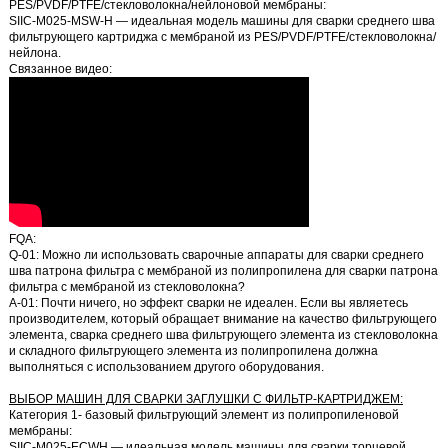
PES/PVDF/PTFE/стекловолокна/нейлоновой мембраны:
SIIC-M025-MSW-H
— идеальная модель машины для сварки среднего шва
фильтрующего картриджа с мембраной из PES/PVDF/PTFE/стекловолокна/
нейлона.
Связанное видео:
FQA:
Q-01:
Можно ли использовать сварочные аппараты для сварки среднего
шва патрона фильтра с мембраной из полипропилена для сварки патрона
фильтра с мембраной из стекловолокна?
A-01:
Почти ничего, но эффект сварки не идеален. Если вы являетесь
производителем, который обращает внимание на качество фильтрующего
элемента, сварка среднего шва фильтрующего элемента из стекловолокна
и складного фильтрующего элемента из полипропилена должна
выполняться с использованием другого оборудования.
ВЫБОР МАШИН ДЛЯ СВАРКИ ЗАГЛУШКИ С ФИЛЬТР-КАРТРИДЖЕМ:
Категория 1- базовый фильтрующий элемент из полипропиленовой
мембраны:
SIIC-M025-ECWH — идеальная модель машины для сварки торцевой