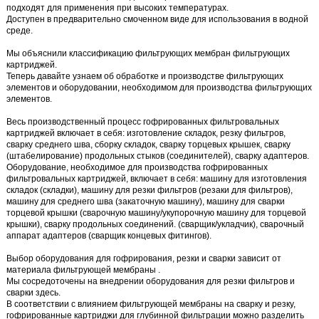
подходят для применения при высоких температурах.
Доступен в предварительно смоченном виде для использования в водной
среде.
Мы объяснили классификацию фильтрующих мембран фильтрующих
картриджей.
Теперь давайте узнаем об обработке и производстве фильтрующих
элементов и оборудовании, необходимом для производства фильтрующих
элементов.
Весь производственный процесс гофрированных фильтровальных
картриджей включает в себя:
изготовление складок, резку фильтров,
сварку среднего шва, сборку складок, сварку торцевых крышек, сварку
(штабелирование) продольных стыков (соединителей), сварку адаптеров.
Оборудование, необходимое для производства гофрированных
фильтровальных картриджей, включает в себя:
машину для изготовления
складок (складки), машину для резки фильтров (резаки для фильтров),
машину для среднего шва (закаточную машину), машину для сварки
торцевой крышки (сварочную машину/укупорочную машину для торцевой
крышки), сварку продольных соединений. (сварщик/укладчик), сварочный
аппарат адаптеров (сварщик концевых фитингов).
Выбор
оборудования для гофрирования, резки и сварки
зависит от
материала фильтрующей мембраны
.
Мы сосредоточены на внедрении
оборудования для резки фильтров и
сварки
здесь.
В соответствии с влиянием фильтрующей мембраны на сварку и резку,
гофрированные картриджи для глубинной фильтрации можно разделить