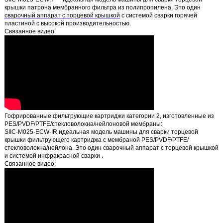
крышки патрона мембранного фильтра из полипропилена. Это один
сварочный аппарат с торцевой крышкой
с
системой сварки горячей
пластиной
с высокой производительностью.
Связанное видео:
Гофрированные фильтрующие картриджи категории 2, изготовленные из
PES/PVDF/PTFE/стекловолокна/нейлоновой мембраны:
SIIC-M025-ECW-IR идеальная модель машины для сварки торцевой
крышки фильтрующего картриджа с мембраной PES/PVDF/PTFE/
стекловолокна/нейлона. Это один сварочный аппарат с торцевой крышкой
и
системой инфракрасной сварки
.
Связанное видео: