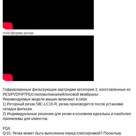
платформа резак
Гофрированные фильтрующие картриджи категории 2, изготовленные из
PES/PVDF/PTFE/стекловолокна/нейлоновой мембраны:
Рекомендуемые модели машин включают в себя:
1)
Роторный резак SIIC-LC10-R,
резка производится после установки
складок фильтра.
2)
Индивидуальные решения для резки
в основном идеальны и наиболее
приемлемы для клиентов.
FQA:
Q-01:
Резка может быть выполнена перед плиссировкой?
Поскольку