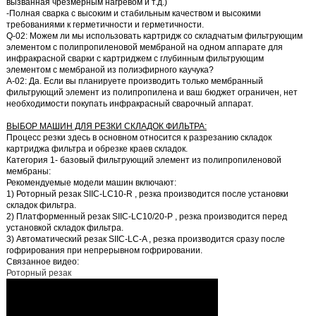
вызванная чрезмерным нагревом и т.д.)
-Полная сварка с высоким и стабильным качеством и высокими
требованиями к герметичности и герметичности.
Q-02:
Можем ли мы использовать картридж со складчатым фильтрующим
элементом с полипропиленовой мембраной на одном аппарате для
инфракрасной сварки с картриджем с глубинным фильтрующим
элементом с мембраной из полиэфирного каучука?
А-02:
Да. Если вы планируете производить только мембранный
фильтрующий элемент из полипропилена и ваш бюджет ограничен, нет
необходимости покупать инфракрасный сварочный аппарат.
ВЫБОР МАШИН ДЛЯ РЕЗКИ СКЛАДОК ФИЛЬТРА:
Процесс резки здесь в основном относится к
разрезанию
складок
картриджа фильтра и
обрезке
краев складок.
Категория 1- базовый фильтрующий элемент из полипропиленовой
мембраны:
Рекомендуемые модели машин включают:
1)
Роторный резак SIIC-LC10-R
, резка производится после установки
складок фильтра.
2)
Платформенный резак SIIC-LC10/20-P
, резка производится перед
установкой складок фильтра.
3)
Автоматический резак SIIC-LC-A
, резка производится сразу после
гофрирования при непрерывном гофрировании.
Связанное видео:
Роторный резак