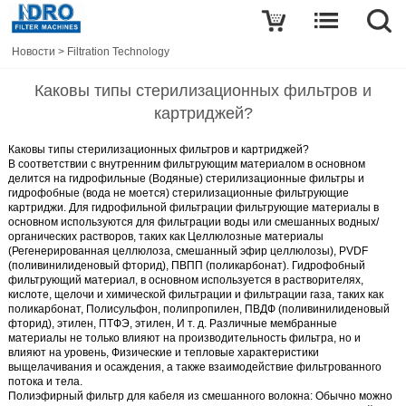
Новости
>
Filtration Technology
Каковы типы стерилизационных фильтров и
картриджей?
Каковы типы стерилизационных фильтров и картриджей?
В соответствии с внутренним фильтрующим материалом в основном
делится на гидрофильные (Водяные) стерилизационные фильтры и
гидрофобные (вода не моется) стерилизационные фильтрующие
картриджи. Для гидрофильной фильтрации фильтрующие материалы в
основном используются для фильтрации воды или смешанных водных/
органических растворов, таких как Целлюлозные материалы
(Регенерированная целлюлоза, смешанный эфир целлюлозы), PVDF
(поливинилиденовый фторид), ПВПП (поликарбонат). Гидрофобный
фильтрующий материал, в основном используется в растворителях,
кислоте, щелочи и химической фильтрации и фильтрации газа, таких как
поликарбонат, Полисульфон, полипропилен, ПВДФ (поливинилиденовый
фторид), этилен, ПТФЭ, этилен, И т. д. Различные мембранные
материалы не только влияют на производительность фильтра, но и
влияют на уровень, Физические и тепловые характеристики
выщелачивания и осаждения, а также взаимодействие фильтрованного
потока и тела.
Полиэфирный фильтр для кабеля из смешанного волокна
: Обычно можно