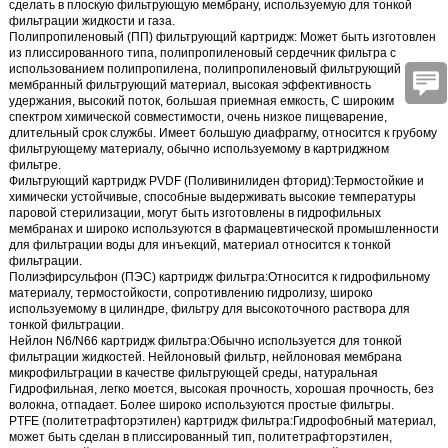
сделать в плоскую фильтрующую мембрану, используемую для тонкой
фильтрации жидкости и газа.
Полипропиленовый (ПП) фильтрующий картридж
: Может быть изготовлен
из плиссированного типа, полипропиленовый сердечник фильтра с
использованием полипропилена, полипропиленовый фильтрующий
мембранный фильтрующий материал, высокая эффективность
удержания, высокий поток, большая приемная емкость, С широким
спектром химической совместимости, очень низкое пищеварение,
длительный срок службы. Имеет большую диафрагму, относится к грубому
фильтрующему материалу, обычно используемому в картриджном
фильтре.
Фильтрующий картридж PVDF (Поливинилиден фторид):
Термостойкие и
химически устойчивые, способные выдерживать высокие температуры
паровой стерилизации, могут быть изготовлены в гидрофильных
мембранах и широко используются в фармацевтической промышленности
для фильтрации воды для инъекций, материал относится к тонкой
фильтрации.
Полиэфирсульфон (ПЭС) картридж фильтра:
Относится к гидрофильному
материалу, термостойкости, сопротивлению гидролизу, широко
используемому в цилиндре, фильтру для высокоточного раствора для
тонкой фильтрации.
Нейлон N6/N66 картридж фильтра:
Обычно используется для тонкой
фильтрации жидкостей. Нейлоновый фильтр, нейлоновая мембрана
микрофильтрации в качестве фильтрующей среды, натуральная
Гидрофильная, легко моется, высокая прочность, хорошая прочность, без
волокна, отпадает. Более широко используются простые фильтры.
PTFE (политетрафторэтилен) картридж фильтра:
Гидрофобный материал,
может быть сделан в плиссированный тип, политетрафторэтилен,