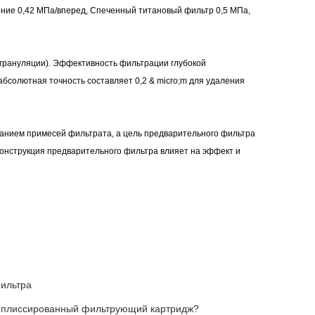
ние 0,42 МПа/вперед, Спеченный титановый фильтр 0,5 МПа,
егрануляции
). Эффективность фильтрации глубокой
солютная точность составляет 0,2 & micro;m для удаления
анием примесей фильтрата, а цель предварительного фильтра
Конструкция предварительного фильтра влияет на эффект и
фильтра
ы плиссированный фильтрующий картридж?