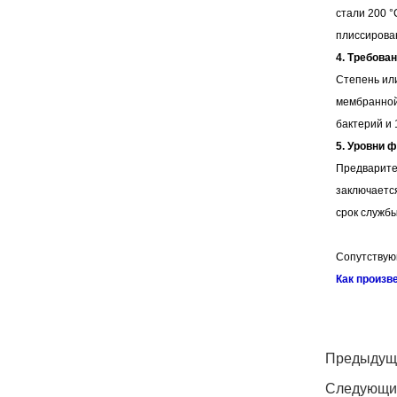
стали 200 
плиссирова
4. Требова
Степень или
мембранной
бактерий и 
5. Уровни 
Предварите
заключаетс
срок служб
Сопутствую
Как произв
twitter
whatsapp
pinterest
tumblr
linkedin
Предыдущ
Следующи