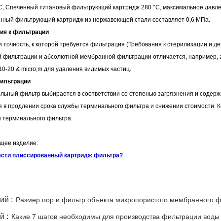
°C, Спеченный титановый фильтрующий картридж 280 °C, максимальное давле
труб.
нный фильтрующий картридж из нержавеющей стали составляет 0,6 МПа.
ния к фильтрации
 точность, к которой требуется фильтрация (
Требования к стерилизации и д
 фильтрации и абсолютной мембранной фильтрации отличается, например, аб
10-20 & micro;m для удаления видимых частиц.
фильтрации
льный фильтр выбирается в соответствии со степенью загрязнения и содерж
я в продлении срока службы терминального фильтра и снижении стоимости. 
ы терминального фильтра.
щее изделие:
ести плиссированный картридж фильтра?
ий :
Размер пор и фильтр объекта микропористого мембранного 
й :
Какие 7 шагов необходимы для производства фильтрации вод