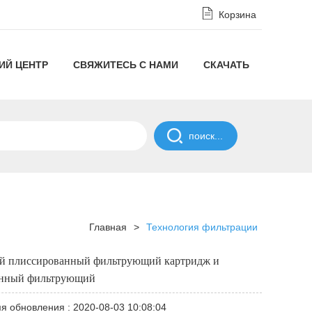
Корзина
ИЙ ЦЕНТР
СВЯЖИТЕСЬ С НАМИ
СКАЧАТЬ
Отказ
от
ПОЛИТИКА
ответственности
СОГЛАШЕНИЯ
в
О
Главная
>
Технология фильтрации
соответствии
НЕРАЗГЛАШЕНИИ
ый плиссированный фильтрующий картридж и
с
анный фильтрующий
Политикой
я обновления : 2020-08-03 10:08:04