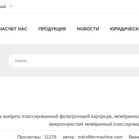
кий
НАСЧЕТ НАС
ПРОДУКЦИЯ
НОВОСТИ
ЮРИДИЧЕСК
О
плиссированные
Технология
КОМПАНИИ
машины
фильтрации
Наши
высокопроизводительные
Новости
ИНДРО
для
технологии
фильтры
компании
Линия
Промышленные
фильтров
машины
машин
новости
Линия
для
гофрированных
плиссированные
к выбрать плиссированный фильтрующий картридж, мембранн
производства
фильтров
машины
Карманный
микропористый мембранный плиссиров
капсульных
для
воздушного
воздушный
машины
Просмотры : 11276
автор : indrofiltermachine.com
Врем