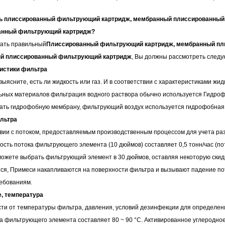
фильтрующих
бассейнов/
фильтра
фильтр
картриджа
машины
ть плиссированный фильтрующий картридж, мембранный плиссированный
анный фильтрующий картридж?
картриджей
СПА
фильтра
для
машины
ать правильный
Плиссированный фильтрующий картридж, мембранный пл
й плиссированный фильтрующий картридж
, Вы должны рассмотреть следу
пыли
выдувания
для
машины
ристики фильтра
выясните, есть ли жидкость или газ. И в соответствии с характеристиками ж
из
намотанного
для
Фильтровальные
ьных материалов фильтрация водного раствора обычно используется Гидро
расплава
фильтрующего
фильтровальных
машины
Сварочный
ать гидрофобную мембрану, фильтрующий воздух используется гидрофобная
ильтра
патрона
мешков
аппарат
части
твии с потоком, предоставляемым производственным процессом для учета р
рость потока фильтрующего элемента (10 дюймов) составляет 0,5 тонн/час (п
для
изготовления
можете выбрать фильтрующий элемент в 30 дюймов, оставляя некоторую скидк
ся, Примеси накапливаются на поверхности фильтра и вызывают падение пот
деталей
патрона
ребованиям.
е, температура
из
фильтра
сти от температуры фильтра, давления, условий дезинфекции для определе
пластиковых
а фильтрующего элемента составляет 80 ~ 90 °C. Активированное углеродно