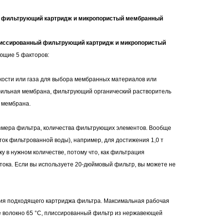
конфиденциальности
 фильтрующий картридж и микропористый мембранный
иссированный фильтрующий картридж и микропористый
ющие 5 факторов:
идкости или газа для выбора мембранных материалов или
фильная мембрана, фильтрующий органический растворитель
 мембрана.
азмера фильтра, количества фильтрующих элементов. Вообще
оток фильтрованной воды), например, для достижения 1,0 т
у в нужном количестве, потому что, как фильтрация
ока. Если вы используете 20-дюймовый фильтр, вы можете не
ния подходящего картриджа фильтра. Максимальная рабочая
е волокно 65 °C, плиссированный фильтр из нержавеющей