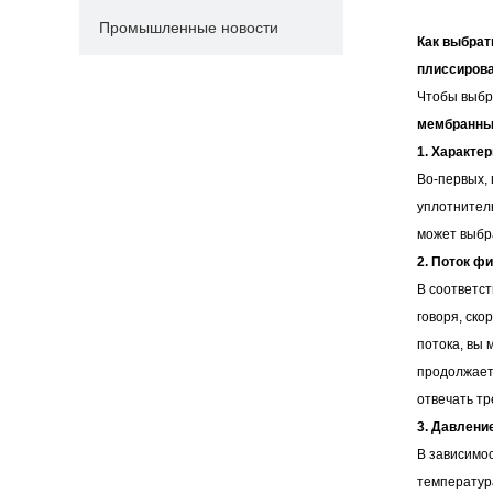
Промышленные новости
Как выбра
плиссиров
Чтобы выбр
мембранны
1. Характе
Во-первых, 
уплотнител
может выбр
2. Поток ф
В соответс
говоря, ско
потока, вы 
продолжает
отвечать т
3. Давлени
В зависимо
температур