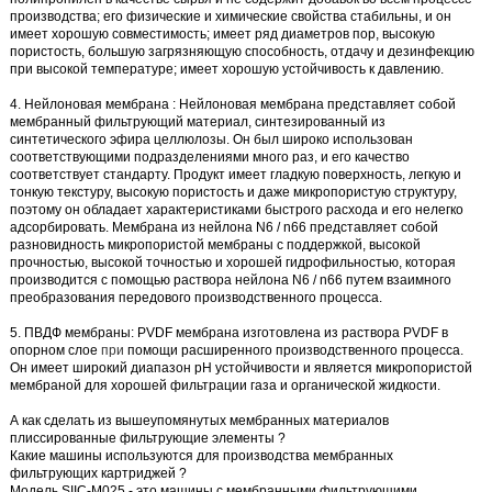
производства; его физические и химические свойства стабильны, и он
имеет хорошую совместимость; имеет ряд диаметров пор, высокую
пористость, большую загрязняющую способность, отдачу и дезинфекцию
при высокой температуре; имеет хорошую устойчивость к давлению.
4.
Нейлоновая мембрана
:
Нейлоновая мембрана
представляет собой
мембранный фильтрующий материал, синтезированный из
синтетического эфира целлюлозы. Он был широко использован
соответствующими подразделениями много раз, и его качество
соответствует стандарту. Продукт имеет гладкую поверхность, легкую и
тонкую текстуру, высокую пористость и даже микропористую структуру,
поэтому он обладает характеристиками быстрого расхода и его нелегко
адсорбировать. Мембрана из нейлона N6 / n66 представляет собой
разновидность микропористой мембраны с поддержкой, высокой
прочностью, высокой точностью и хорошей гидрофильностью, которая
производится с помощью раствора нейлона N6 / n66 путем взаимного
преобразования передового производственного процесса.
5.
ПВДФ мембраны:
PVDF мембрана
изготовлена из раствора PVDF в
опорном слое
при
помощи расширенного производственного процесса.
Он имеет широкий диапазон рН устойчивости и является микропористой
мембраной для хорошей фильтрации газа и органической жидкости.
А как сделать из вышеупомянутых
мембранных материалов
плиссированные фильтрующие элементы
?
Какие машины используются для производства
мембранных
фильтрующих картриджей
?
Модель
SIIC-M025
- это
машины с мембранными фильтрующими