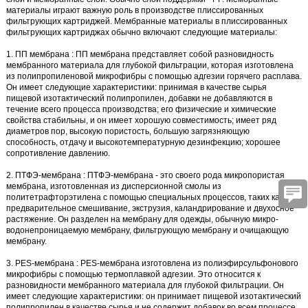
материалы
играют важную роль в производстве плиссированных
фильтрующих картриджей.
Мембранные материалы в плиссированных
фильтрующих картриджах
обычно включают следующие материалы:
1.
ПП мембрана
:
ПП мембрана
представляет собой разновидность
мембранного материала для глубокой фильтрации, которая изготовлена
из полипропиленовой микрофибры с помощью адгезии горячего расплава.
Он имеет следующие характеристики: принимая в качестве сырья
пищевой изотактический полипропилен, добавки не добавляются в
течение всего процесса производства; его физические и химические
свойства стабильны, и он имеет хорошую совместимость; имеет ряд
диаметров пор, высокую пористость, большую загрязняющую
способность, отдачу и высокотемпературную дезинфекцию; хорошее
сопротивление давлению.
2.
ПТФЭ-мембрана
:
ПТФЭ-мембрана
- это своего рода микропористая
мембрана, изготовленная из дисперсионной смолы из
политетрафторэтилена с помощью специальных процессов, таких как
предварительное смешивание, экструзия, каландрирование и двухосное
растяжение. Он разделен на мембрану для одежды, обычную микро-
водонепроницаемую мембрану, фильтрующую мембрану и очищающую
мембрану.
3.
PES-мембрана
:
PES-мембрана
изготовлена из полиэфирсульфонового
микрофибры с помощью термоплавкой адгезии. Это относится к
разновидности мембранного материала для глубокой фильтрации. Он
имеет следующие характеристики: он принимает пищевой изотактический
полипропилен в качестве сырья и не содержит добавок во всем процессе