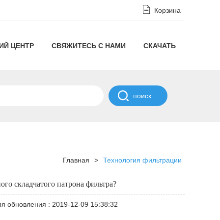
Корзина
ИЙ ЦЕНТР
СВЯЖИТЕСЬ С НАМИ
СКАЧАТЬ
Отказ
от
ПОЛИТИКА
ответственности
СОГЛАШЕНИЯ
в
О
Главная
>
Технология фильтрации
соответствии
НЕРАЗГЛАШЕНИИ
ого складчатого патрона фильтра?
с
я обновления : 2019-12-09 15:38:32
Политикой