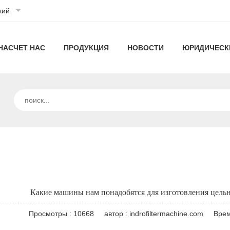
кий
НАСЧЕТ НАС
ПРОДУКЦИЯ
НОВОСТИ
ЮРИДИЧЕСК
О
плиссированные
Технология
КОМПАНИИ
машины
фильтрации
Наши
высокопроизводительные
Новости
ИНДРО
для
технологии
фильтры
компании
Линия
Промышленные
фильтров
машины
машин
новости
Линия
для
гофрированных
плиссированные
Какие машины нам понадобятся для изготовления цельн
производства
фильтров
машины
Карманный
Просмотры : 10668
автор : indrofiltermachine.com
Врем
капсульных
для
воздушного
воздушный
машины