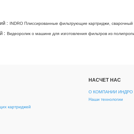
фильтрующих
бассейнов/
фильтра
фильтр
картриджа
машины
картриджей
СПА
фильтра
для
машины
ий :
INDRO Плиссированные фильтрующие картриджи, сварочный 
й :
Видеоролик о машине для изготовления фильтров из полипропи
пыли
выдувания
для
машины
из
намотанного
для
Фильтровальные
расплава
фильтрующего
фильтровальных
машины
Сварочный
патрона
мешков
аппарат
части
НАСЧЕТ НАС
для
изготовления
О КОМПАНИИ ИНДРО
Наши технологии
деталей
патрона
щих картриджей
из
фильтра
пластиковых