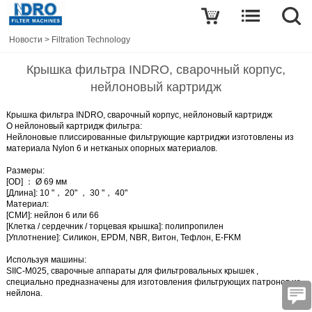
Новости
>
Filtration Technology
Крышка фильтра INDRO, сварочный корпус,
нейлоновый картридж
Крышка фильтра INDRO, сварочный корпус, нейлоновый картридж
О нейлоновый картридж фильтра:
Нейлоновые плиссированные фильтрующие картриджи изготовлены из
материала Nylon 6 и нетканых опорных материалов.
Размеры:
[OD] ： Ø 69 мм
[Длина]: 10 "， 20" ， 30 "， 40"
Материал:
[СМИ]: нейлон 6 или 66
[Клетка / сердечник / торцевая крышка]: полипропилен
[Уплотнение]: Силикон, EPDM, NBR, Витон, Тефлон, E-FKM
Используя машины:
SIIC-M025,
сварочные
аппараты для
фильтровальных крышек
,
специально предназначены для изготовления фильтрующих патронов из
нейлона.