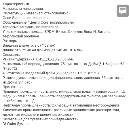
Характеристики
Материалы конструкции:
Фильтрующий материал: стекловолокно
Слои Surpport: полипропилен
Оборудование / Центр Core: полипропилен
Торцевые заглушки: полипропилен
Уплотнительные кольца: EPDM, Витон, Силикон, Buna-N, Витон в
тефлоновой оболочке
Размеры:
Внешний диаметр: 2,67 "(68 мм)
Длина: от 9,75 до 40 дюймов (от 248 до 1016 мм)
Спектакль
Рейтинг удержания: 0,45,1,3,5,10,20,50 мкм
Максимальный перепад давления: 75 фунтов на кв. Дюйм (5,1 бар) при 68
℉ (20 ℃)
40 фунтов на квадратный дюйм (2,8 бар) при 150 ℉ (65 ℃)
Рекомендуемое изменение дифференциального давления: 35 фунтов на
кв. Дюйм (2,4 бар)
Приложения
Пищевая промышленность: вино, минеральная вода, питьевая вода и т. Д.
Медицинская промышленность: предварительная фильтрация различных
антибиотиков и т. Д.
Нефтяная промышленность: фильтрация затопления месторождения
Химическая промышленность: различные органические растворители,
кислотные жидкости и щелочные жидкости
Фильтрация для туалетных принадлежностей
DI Water System