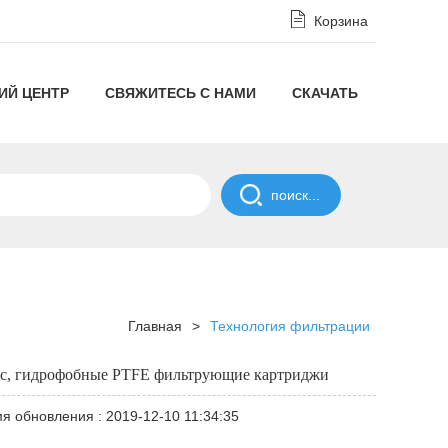
Корзина
ИЙ ЦЕНТР
СВЯЖИТЕСЬ С НАМИ
СКАЧАТЬ
Отказ
от
ПОЛИТИКА
ответственности
СОГЛАШЕНИЯ
в
О
Главная
>
Технология фильтрации
соответствии
НЕРАЗГЛАШЕНИИ
с, гидрофобные PTFE фильтрующие картриджи
с
я обновления : 2019-12-10 11:34:35
Политикой