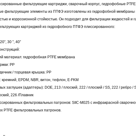
сированные фильтрующие картриджи, сварочный корпус, гидрофобные PTF
фильтрующих
бассейнов/
фильтра
фильтр
картриджа
машины
е фильтрующие элементы из ПТФЭ изготовлены из гидрофобной мембраны и
тью и коррозионной стойкостью. Он подходит для фильтрации жидкостей и г
картриджей
СПА
фильтра
для
машины
льтрующих картриджей из гидрофобного ПТФЭ плиссированного:
пыли
выдувания
для
машины
20”, 30 ”, 40”
онструкций:
из
намотанного
для
Фильтровальные
й материал: гидрофобная PTFE мембрана
расплава
фильтрующего
фильтровальных
машины
Сварочный
ржки: PP
рдечник / торцевая крышка: PP
патрона
мешков
аппарат
части
: кремний, EPDM, NBR, витон, тефлон, E-FKM
х заглушек (адаптеры): DOE, 213 / плоский, 222 / плоский / SS, 222 / ребро / SS,
для
изготовления
лоский, 226 /Плавник
ссированных фильтровальных патронов:
SIIC-M025
с
инфракрасной сварочно
деталей
патрона
х PTFE фильтровальных патронов.
из
фильтра
пластиковых