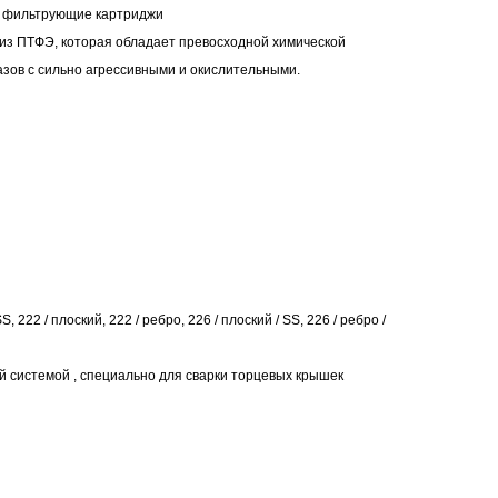
E фильтрующие картриджи
конфиденциальности
з ПТФЭ, которая обладает превосходной химической
азов с сильно агрессивными и окислительными.
 222 / плоский, 222 / ребро, 226 / плоский / SS, 226 / ребро /
й системой
, специально для сварки торцевых крышек