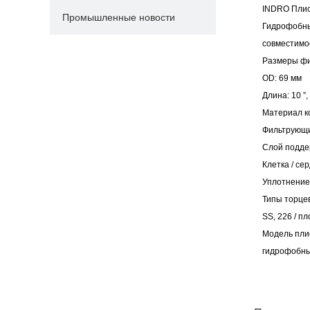
INDRO Плис
Промышленные новости
Гидрофобны
совместимос
Размеры фи
OD: 69 мм
Длина: 10 ”, 
Материал к
Фильтрующи
Слой подде
Клетка / се
Уплотнение
Типы торцевы
SS, 226 / п
Модель пли
гидрофобны
twitter
whatsapp
pinterest
tumblr
linkedin