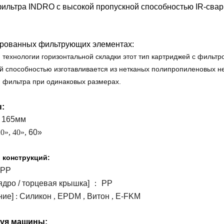
ильтра INDRO с высокой пропускной способностью IR-свар
фильтрующих
бассейнов/
фильтра
фильтр
картриджа
машины
картриджей
СПА
фильтра
для
машины
ированных фильтрующих элементах:
 технологии горизонтальной складки этот тип картриджей с фильт
пыли
выдувания
для
машины
й способностью изготавливается из нетканых полипропиленовых н
фильтра при одинаковых размерах.
из
намотанного
для
Фильтровальные
расплава
фильтрующего
фильтровальных
машины
:
Сварочный
 165мм
патрона
мешков
аппарат
части
0»,
40»,
60»
для
изготовления
л
конструкций:
PP
деталей
патрона
 ядро / торцевая крышка]
：
PP
ние]
:
Силикон
,
EPDM
,
Витон
,
E-FKM
из
фильтра
пластиковых
уя машины: