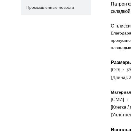
Патрон ф
Промышленные новости
складкой
О плисс
Благодаря
пропускно
площадью 
Размеры
[OD]
：
Ø
[Длина]:
2
Материа
[СМИ]
：
[Клетка /
[Уплотне
Использ