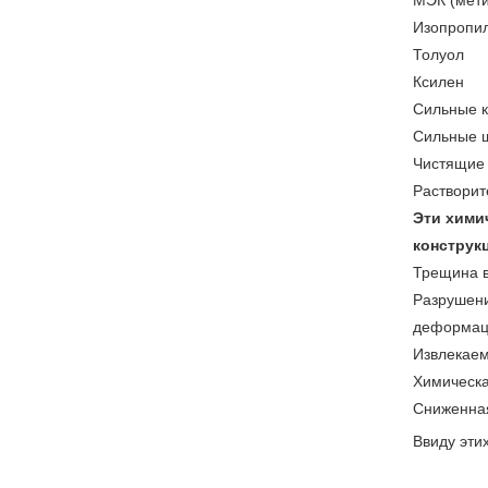
МЭК (мети
Изопропил
Толуол
Ксилен
Сильные 
Сильные 
Чистящие 
Растворит
Эти хими
конструк
Трещина в
Разрушени
деформац
Извлекаем
Химическа
Сниженна
Ввиду эти