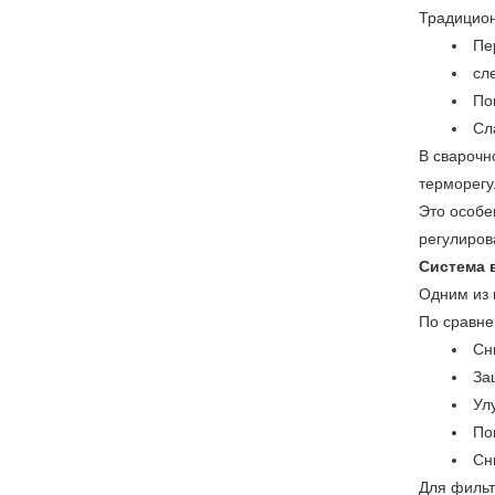
Традицион
Пе
сл
По
Сл
В сварочн
терморегу
Это особе
регулиров
Система 
Одним из 
По сравне
Сн
За
Ул
По
Сн
Для фильт