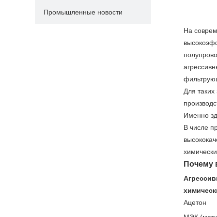
Промышленные новости
На соврем
высокоэфф
полупрово
агрессивн
фильтрующ
Для таких
производс
Именно зд
В числе п
высококач
химически
Почему 
Агрессив
химическ
Ацетон