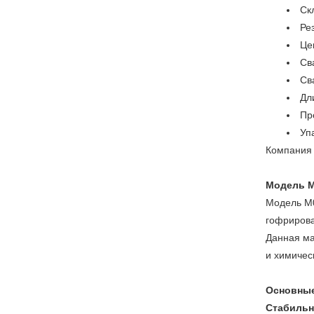
Ск
Ре
Це
Св
Св
Дл
Пр
Уп
Компания 
Модель M
Модель M
гофриров
Данная ма
и химичес
Основные
Стабильн