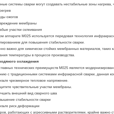
ные системы сварки могут создавать нестабильные зоны нагрева, 
регрев
еды ожогов
вреждение мембраны
абые участки склеивания
ом аппарате M025 используется передовая технология инфракрас
лированием для повышения стабильности сварки.
нно важно для химически стойких мембранных материалов, таких 
ания температуры в процессе производства.
водяного охлаждения
главных технических преимуществ M025 является модернизирован
нию с традиционными системами инфракрасной сварки, данная к
изьте чрезмерное тепловое напряжение.
щитите чувствительные участки мембраны.
учшить внешний вид сварного шва
вышение стабильности сварки
изьте риск деформации
ров, работающих с агрессивными растворителями, крайне важно ст