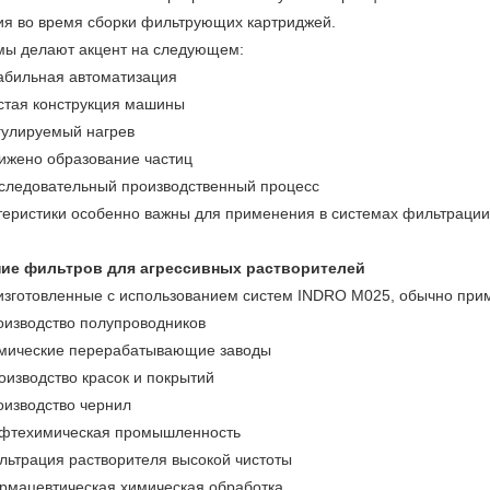
ия во время сборки фильтрующих картриджей.
мы делают акцент на следующем:
абильная автоматизация
стая конструкция машины
гулируемый нагрев
ижено образование частиц
следовательный производственный процесс
теристики особенно важны для применения в системах фильтрации
ие фильтров для агрессивных растворителей
изготовленные с использованием систем INDRO M025, обычно при
оизводство полупроводников
мические перерабатывающие заводы
оизводство красок и покрытий
оизводство чернил
фтехимическая промышленность
льтрация растворителя высокой чистоты
рмацевтическая химическая обработка