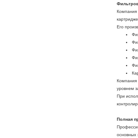
Фильтров
Компания 
картридж
Его произ
Фи
Фи
Фи
Фи
Фи
Ка
Компания 
уровнем з
При испол
контролир
Полная п
Профессио
основных 