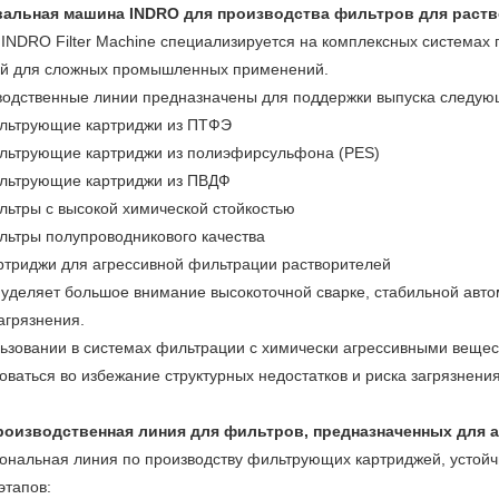
альная машина INDRO для производства фильтров для раств
INDRO Filter Machine
специализируется на комплексных системах
ей для сложных промышленных применений.
водственные линии предназначены для поддержки выпуска следую
льтрующие картриджи из ПТФЭ
льтрующие картриджи из полиэфирсульфона (PES)
льтрующие картриджи из ПВДФ
льтры с высокой химической стойкостью
льтры полупроводникового качества
ртриджи для агрессивной фильтрации растворителей
уделяет большое внимание высокоточной сварке, стабильной авто
агрязнения.
ьзовании в системах фильтрации с химически агрессивными вещес
оваться во избежание структурных недостатков и риска загрязнения
роизводственная линия для фильтров, предназначенных для 
нальная линия по производству фильтрующих картриджей, устойчи
этапов: