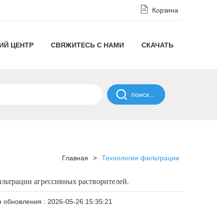
Корзина
ИЙ ЦЕНТР
СВЯЖИТЕСЬ С НАМИ
СКАЧАТЬ
Отказ
от
ПОЛИТИКА
ответственности
СОГЛАШЕНИЯ
в
О
Главная
>
Технология фильтрации
соответствии
НЕРАЗГЛАШЕНИИ
ильтрации агрессивных растворителей.
с
 обновления : 2026-05-26 15:35:21
Политикой