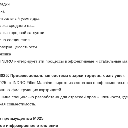
ладки
зка
нтральный узел ядра
арка среднего шва
арка торцевой заглушки
ина соединения
оверка целостности
аковка
INDRO интегрирует эти процессы в эффективные и стабильные м
025: Профессиональная система сварки торцевых заглушек
025 от
INDRO Filter Machine
широко известна как профессионально
анных фильтрующих картриджей.
шина специально разработана для отраслей промышленности, где 
кая совместимость.
 преимущества M025
ое инфракрасное отопление