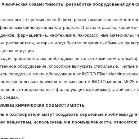
Химическая совместимость: разработка оборудования для 
фильтрующих
бассейнов/
фильтра
фильтр
картриджа
машины
енном рынке промышленной фильтрации химическая совместимост
картриджей
СПА
фильтра
для
машины
ективным фильтрующим картриджам. В таких отраслях, как химич
дников, фармацевтика, нефтехимия, лакокрасочные материалы, че
пыли
выдувания
для
машины
ые растворители, которые могут быстро повредить обычные филь
ие конструкции.
из
намотанного
для
Фильтровальные
 задач производителям необходимы не только химически стойкие 
расплава
фильтрующего
фильтровальных
машины
твенное оборудование, способное выпускать стабильные, чистые 
Сварочный
есь передовые линии оборудования от
INDRO Filter Machine
играю
патрона
мешков
аппарат
части
рофессиональных производственных систем INDRO модель M025 с
ественных гофрированных фильтрующих картриджей, устойчивых к
для
изготовления
х средах.
важна химическая совместимость
деталей
патрона
ные растворители могут создавать серьезные проблемы для
им веществам, используемым в промышленности, относятся:
из
фильтра
пластиковых