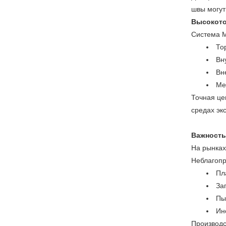
швы могут
Высокото
Система M
То
Вн
Вн
Ме
Точная це
средах эк
Важность
На рынках
Неблагопр
Пл
За
Пы
Ин
Производс