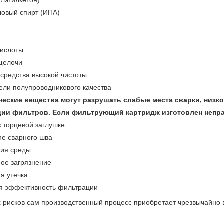
лэтилкетон)
овый спирт (ИПА)
труб.
кислоты
щелочи
средства высокой чистоты
ели полупроводникового качества
ческие вещества могут разрушать слабые места сварки, низк
ции фильтров. Если фильтрующий картридж изготовлен непр
 торцевой заглушке
е сварного шва
ия среды
ое загрязнение
я утечка
я эффективность фильтрации
х рисков сам производственный процесс приобретает чрезвычайно 