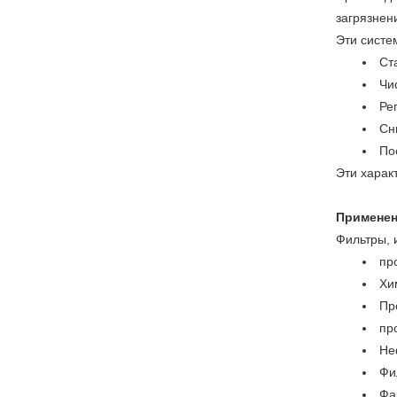
загрязнен
Эти систе
Ст
Чи
Ре
Сн
По
Эти харак
Применен
Фильтры, 
пр
Хи
Пр
пр
Не
Фи
Фа