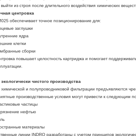
 выйти из строя после длительного воздействия химических вещест
чная центровка
025 обеспечивает точное позиционирование для:
рцевые заглушки
утренние ядра
ешние клетки
мбранные сборки
нтровка повышает целостность картриджа и помогает поддерживать
сплуатации.
 экологически чистого производства
 химической и полупроводниковой фильтрации предъявляются чрез
иятные производственные условия могут привести к следующим п
астиковые частицы
грязнение нефтью
ль
остранные материалы
твенные линии INDRO разработаны с учетом принципов экологическ