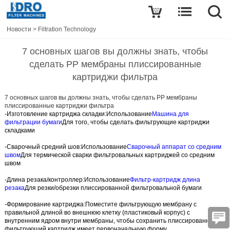
Новости
>
Filtration Technology
7 основных шагов вы должны знать, чтобы
сделать PP мембраны плиссированные
картриджи фильтра
7 основных шагов вы должны знать, чтобы сделать PP мембраны
плиссированные картриджи фильтра
-Изготовление картриджа складки:
Использование
Машина для
фильтрации бумаги
Для того, чтобы сделать фильтрующие картриджи
складками
-Сварочный средний шов:
Использование
Сварочный аппарат со средним
швом
Для термической сварки фильтровальных картриджей со средним
швом
-Длина резака/контроллер:
Использование
Фильтр-картридж длина
резака
Для резки/обрезки плиссированной фильтровальной бумаги
-Формирование картриджа:
Поместите фильтрующую мембрану с
правильной длиной во внешнюю клетку (пластиковый корпус) с
внутренним ядром внутри мембраны, чтобы сохранить плиссированный
фильтрующий картридж имеет первоначальную форму.