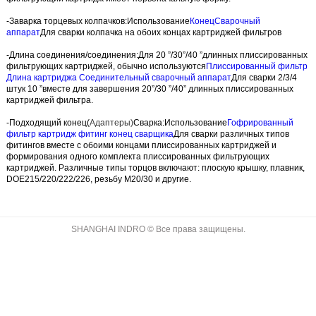
-Заварка торцевых колпачков:
Использование
Конец
Сварочный
аппарат
Для сварки колпачка на обоих концах картриджей фильтров
-Длина соединения/соединения:
Для 20 ”/30”/40 ”длинных плиссированных
фильтрующих картриджей, обычно используются
Плиссированный фильтр
Длина картриджа Соединительный сварочный аппарат
Для сварки 2/3/4
штук 10 ”вместе для завершения 20”/30 ”/40” длинных плиссированных
картриджей фильтра.
-Подходящий конец
(
Адаптеры)
Сварка:
Использование
Гофрированный
фильтр картридж фитинг конец сварщика
Для сварки различных типов
фитингов вместе с обоими концами плиссированных картриджей и
формирования одного комплекта плиссированных фильтрующих
картриджей. Различные типы торцов включают: плоскую крышку, плавник,
DOE215/220/222/226, резьбу M20/30 и другие.
SHANGHAI INDRO © Все права защищены.